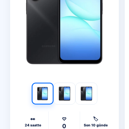
👀
♡
🏷️
0
24 saatte
Son 10 günde