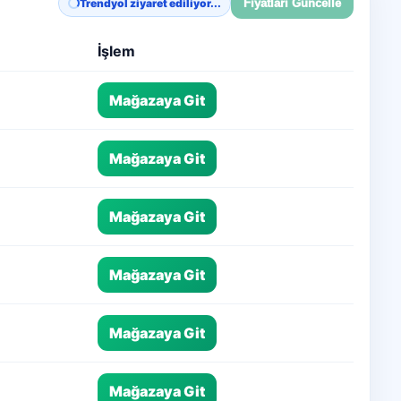
Trendyol ziyaret ediliyor...
Fiyatları Güncelle
İşlem
Mağazaya Git
Mağazaya Git
Mağazaya Git
Mağazaya Git
Mağazaya Git
Mağazaya Git