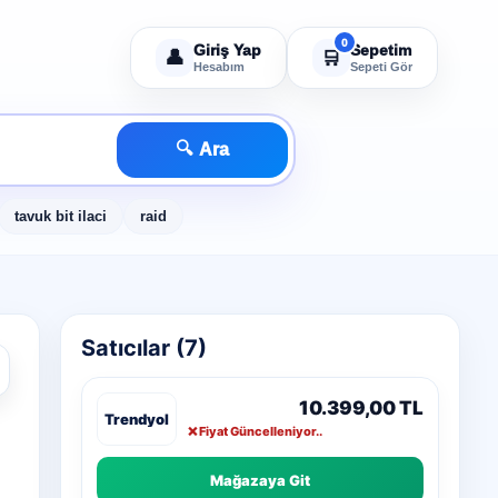
Giriş Yap
Sepetim
👤
🛒
Hesabım
Sepeti Gör
🔍
Ara
tavuk bit ilaci
raid
Satıcılar (7)
10.399,00 TL
❌ Fiyat Güncelleniyor..
Mağazaya Git