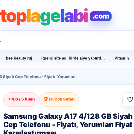
top
la
ge
labi
.com
bee beauty ruj
iğrenç site aq. birde aiye yaptırdım diye övünüyo
Vitamin
Siyah Cep Telefonu - Fiyatı, Yorumları
♡
⭐ 4.8 / 5 Puan
🏆 En Çok Satan
Samsung Galaxy A17 4/128 GB Siyah
Cep Telefonu - Fiyatı, Yorumları Fiyat
Karşılaştırması