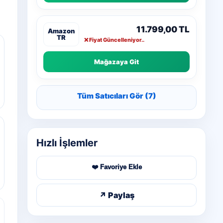
11.799,00 TL
❌ Fiyat Güncelleniyor..
Mağazaya Git
Tüm Satıcıları Gör (7)
Hızlı İşlemler
❤️ Favoriye Ekle
↗ Paylaş