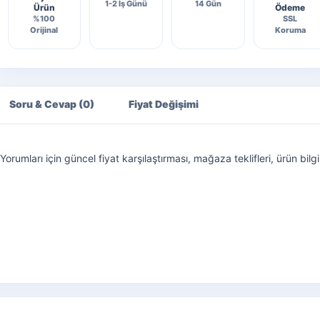
1-2 İş Günü
14 Gün
Ürün
Ödeme
%100
SSL
Orijinal
Koruma
Soru & Cevap (0)
Fiyat Değişimi
mları için güncel fiyat karşılaştırması, mağaza teklifleri, ürün bilgil