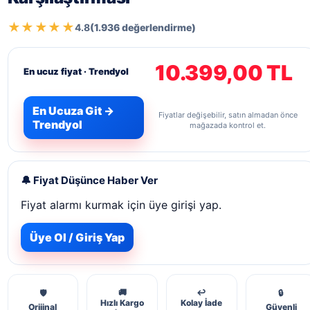
★★★★★
4.8
(1.936 değerlendirme)
10.399,00 TL
En ucuz fiyat · Trendyol
En Ucuza Git →
Fiyatlar değişebilir, satın almadan önce
Trendyol
mağazada kontrol et.
🔔 Fiyat Düşünce Haber Ver
Fiyat alarmı kurmak için üye girişi yap.
Üye Ol / Giriş Yap
🚚
↩️
🛡️
🔒
Hızlı Kargo
Kolay İade
Orijinal
Güvenli