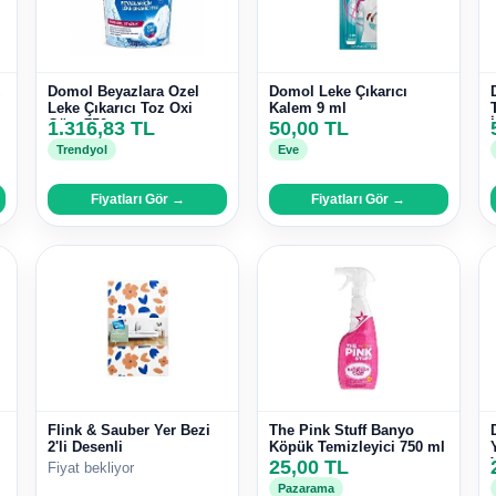
z
Domol Beyazlara Özel
Domol Leke Çıkarıcı
Leke Çıkarıcı Toz Oxi
Kalem 9 ml
Güç, 750 gr
1.316,83 TL
50,00 TL
Trendyol
Eve
Fiyatları Gör →
Fiyatları Gör →
Flink & Sauber Yer Bezi
The Pink Stuff Banyo
2'li Desenli
Köpük Temizleyici 750 ml
25,00 TL
Fiyat bekliyor
Pazarama