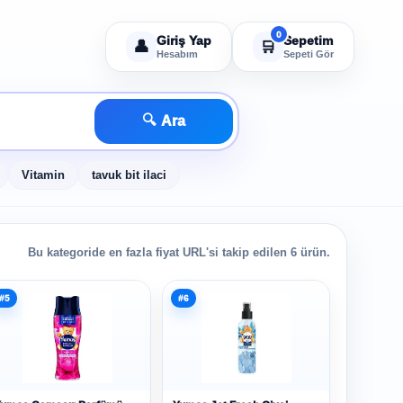
Giriş Yap
Sepetim
👤
🛒
Hesabım
Sepeti Gör
🔍
Ara
Vitamin
tavuk bit ilaci
Bu kategoride en fazla fiyat URL'si takip edilen 6 ürün.
#5
#6