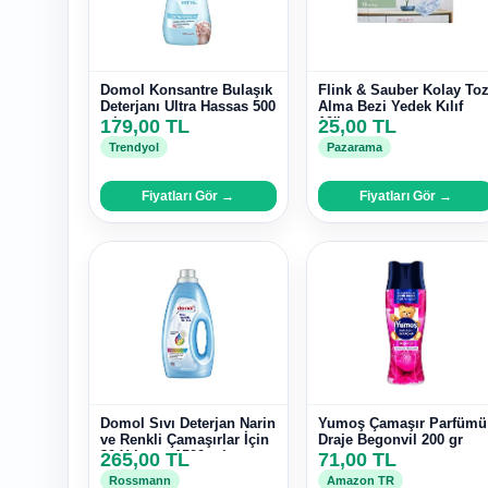
Domol Konsantre Bulaşık
Flink & Sauber Kolay To
Deterjanı Ultra Hassas 500
Alma Bezi Yedek Kılıf
ml
179,00 TL
10'lu
25,00 TL
Trendyol
Pazarama
Fiyatları Gör →
Fiyatları Gör →
Domol Sıvı Deterjan Narin
Yumoş Çamaşır Parfümü
ve Renkli Çamaşırlar İçin
Draje Begonvil 200 gr
30 Yıkama 1500 ml
265,00 TL
71,00 TL
Rossmann
Amazon TR