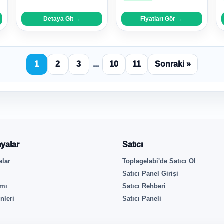
Detaya Git →
Fiyatları Gör →
1
2
3
...
10
11
Sonraki »
yalar
Satıcı
lar
Toplagelabi'de Satıcı Ol
Satıcı Panel Girişi
rmı
Satıcı Rehberi
nleri
Satıcı Paneli