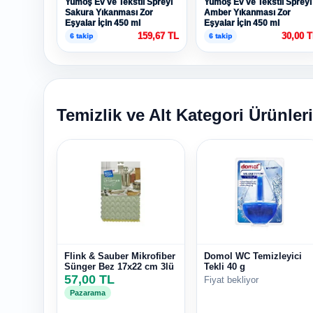
Yumoş Ev ve Tekstil Spreyi
Yumoş Ev ve Tekstil Spreyi
Sakura Yıkanması Zor
Amber Yıkanması Zor
Eşyalar İçin 450 ml
Eşyalar İçin 450 ml
159,67 TL
30,00 
6 takip
6 takip
Temizlik ve Alt Kategori Ürünleri
Flink & Sauber Mikrofiber
Domol WC Temizleyici
Sünger Bez 17x22 cm 3lü
Tekli 40 g
57,00 TL
Fiyat bekliyor
Pazarama