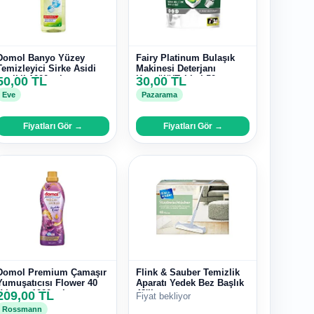
Domol Banyo Yüzey
Fairy Platinum Bulaşık
Temizleyici Sirke Asidi
Makinesi Deterjanı
İçerikli 1000 ml
50,00 TL
Kapsülü/Tableti 50
30,00 TL
Yıkama
Eve
Pazarama
Fiyatları Gör →
Fiyatları Gör →
Domol Premium Çamaşır
Flink & Sauber Temizlik
Yumuşatıcısı Flower 40
Aparatı Yedek Bez Başlık
Yıkama 1000 ml
209,00 TL
48'li
Fiyat bekliyor
Rossmann