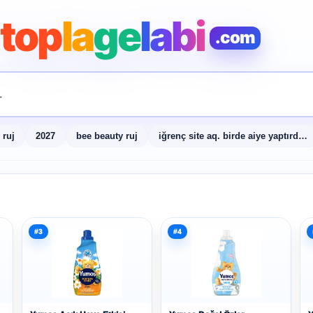
top
la
ge
labi
.com
 ruj
2027
bee beauty ruj
iğrenç site aq. birde aiye yaptırdım diye övünüyo
#3
#4