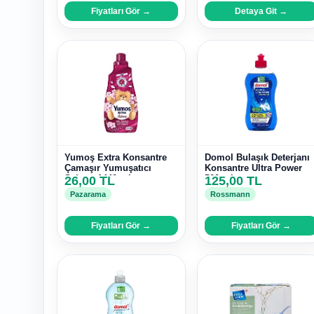
Fiyatları Gör →
Detaya Git →
Yumoş Extra Konsantre
Domol Bulaşık Deterjanı
Çamaşır Yumuşatıcı
Konsantre Ultra Power
Sakura 1440 ml
26,00 TL
500 ml
125,00 TL
Pazarama
Rossmann
Fiyatları Gör →
Fiyatları Gör →