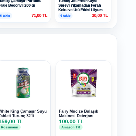
umoş Çamaşır Parfümü
Yumoş Jet Fresh Giysi
raje Begonvil 200 gr
Spreyi Yıkamadan Ferah
Koku ve Ütü Etkisi Lilyum
200 ml
71,00 TL
30,00 TL
6 takip
6 takip
White King Çamaşır Suyu
Fairy Mucize Bulaşık
Tableti Turunç 32'li
Makinesi Deterjanı
159,00 TL
Kapsülü/Tableti 25
100,00 TL
Yıkama
Rossmann
Amazon TR