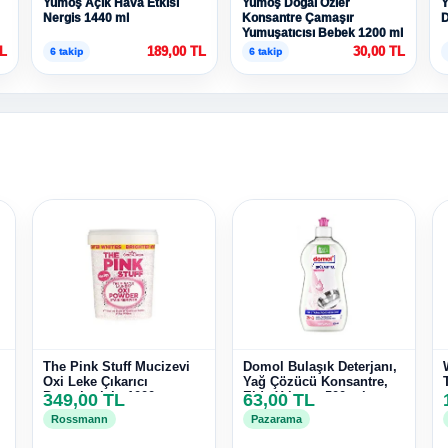
Yumoş Açık Hava Etkisi
Yumoş Doğal Özler
Y
Nergis 1440 ml
Konsantre Çamaşır
D
Yumuşatıcısı Bebek 1200 ml
TL
189,00 TL
30,00 TL
6 takip
6 takip
The Pink Stuff Mucizevi
Domol Bulaşık Deterjanı,
Oxi Leke Çıkarıcı
Yağ Çözücü Konsantre,
Beyazlar için 1000 gr
349,00 TL
Elde Yıkama 500 ml
63,00 TL
Rossmann
Pazarama