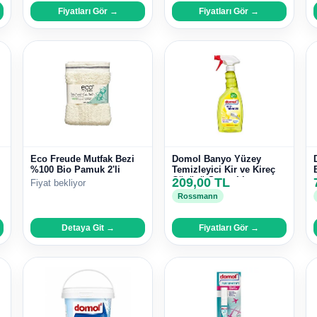
Fiyatları Gör →
Fiyatları Gör →
Eco Freude Mutfak Bezi
Domol Banyo Yüzey
%100 Bio Pamuk 2'li
Temizleyici Kir ve Kireç
Çözücü Sprey Limon
209,00 TL
Fiyat bekliyor
Kokulu 750 ml
Rossmann
Detaya Git →
Fiyatları Gör →