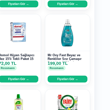
Fiyatları Gör →
Fiyatları Gör →
Domol Hijyen Sağlayıcı
Mr Oxy Fast Beyaz ve
Bez 15'li Tekli Paket 15
Renkliler Sıvı Çamaşır
adet
72,00 TL
Detarjanı 1480 ml
199,00 TL
Rossmann
Rossmann
Fiyatları Gör →
Fiyatları Gör →