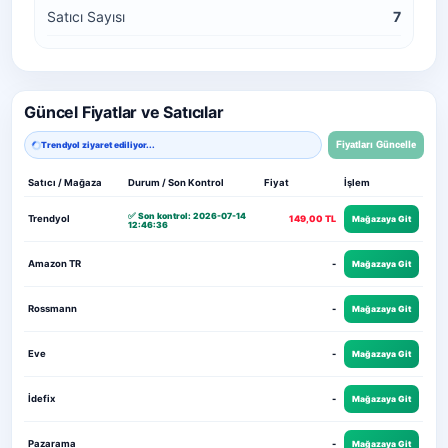
Satıcı Sayısı
7
Güncel Fiyatlar ve Satıcılar
Trendyol ziyaret ediliyor...
Fiyatları Güncelle
Satıcı / Mağaza
Durum / Son Kontrol
Fiyat
İşlem
✅ Son kontrol: 2026-07-14
Trendyol
149,00 TL
Mağazaya Git
12:46:36
Amazon TR
-
Mağazaya Git
Rossmann
-
Mağazaya Git
Eve
-
Mağazaya Git
İdefix
-
Mağazaya Git
Pazarama
-
Mağazaya Git