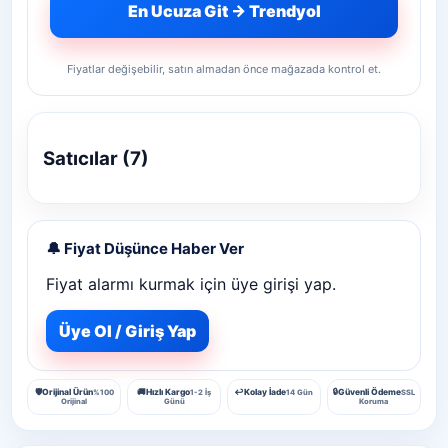
En Ucuza Git → Trendyol
Fiyatlar değişebilir, satın almadan önce mağazada kontrol et.
Satıcılar (7)
🔔 Fiyat Düşünce Haber Ver
Fiyat alarmı kurmak için üye girişi yap.
Üye Ol / Giriş Yap
🛡️
Orijinal Ürün
🚚
Hızlı Kargo
↩️
Kolay İade
🔒
Güvenli Ödeme
%100
1-2 İş
14 Gün
SSL
Orijinal
Günü
Koruma