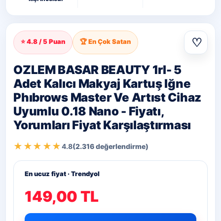
♡
⭐ 4.8 / 5 Puan
🏆 En Çok Satan
OZLEM BASAR BEAUTY 1rl- 5
Adet Kalıcı Makyaj Kartuş Iğne
Phıbrows Master Ve Artıst Cihaz
Uyumlu 0.18 Nano - Fiyatı,
Yorumları Fiyat Karşılaştırması
★★★★★
4.8
(2.316 değerlendirme)
En ucuz fiyat · Trendyol
149,00 TL