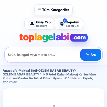
☰ Tüm Kategoriler
Giriş Yap
Sepetim
👤
🛒
Hesabım
Sepeti Gör
top
la
ge
labi
.com
🔍
Ara
Anasayfa
›
Makyaj Seti
›
OZLEM BASAR BEAUTY
›
OZLEM BASAR BEAUTY 1rl- 5 Adet Kalıcı Makyaj Kartuş Iğne
Phıbrows Master Ve Artıst Cihaz Uyumlu 0.18 Nano - Fiyatı,
Yorumları