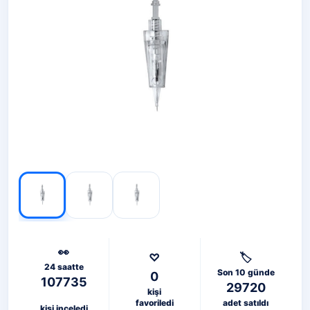
👀
♡
🏷️
24 saatte
Son 10 günde
0
107735
29720
kişi
favoriledi
adet satıldı
kişi inceledi