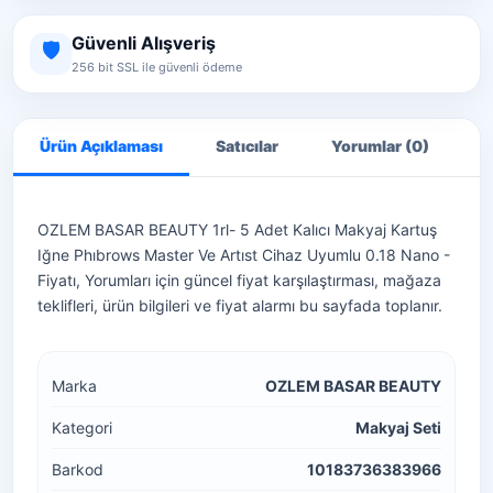
Güvenli Alışveriş
🛡️
256 bit SSL ile güvenli ödeme
Ürün Açıklaması
Satıcılar
Yorumlar (0)
S
OZLEM BASAR BEAUTY 1rl- 5 Adet Kalıcı Makyaj Kartuş
Iğne Phıbrows Master Ve Artıst Cihaz Uyumlu 0.18 Nano -
Fiyatı, Yorumları için güncel fiyat karşılaştırması, mağaza
teklifleri, ürün bilgileri ve fiyat alarmı bu sayfada toplanır.
Marka
OZLEM BASAR BEAUTY
Kategori
Makyaj Seti
Barkod
10183736383966