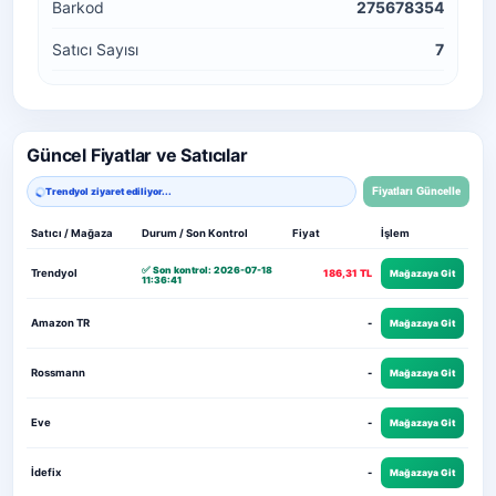
Barkod
275678354
Satıcı Sayısı
7
Güncel Fiyatlar ve Satıcılar
Trendyol ziyaret ediliyor...
Fiyatları Güncelle
Satıcı / Mağaza
Durum / Son Kontrol
Fiyat
İşlem
✅ Son kontrol: 2026-07-18
Trendyol
186,31 TL
Mağazaya Git
11:36:41
Amazon TR
-
Mağazaya Git
Rossmann
-
Mağazaya Git
Eve
-
Mağazaya Git
İdefix
-
Mağazaya Git