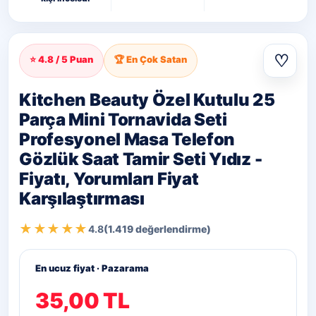
♡
⭐ 4.8 / 5 Puan
🏆 En Çok Satan
Kitchen Beauty Özel Kutulu 25
Parça Mini Tornavida Seti
Profesyonel Masa Telefon
Gözlük Saat Tamir Seti Yıdız -
Fiyatı, Yorumları Fiyat
Karşılaştırması
★★★★★
4.8
(1.419 değerlendirme)
En ucuz fiyat · Pazarama
35,00 TL