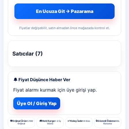
En Ucuza Git → Pazarama
Fiyatlar değişebilir, satın almadan önce mağazada kontrol et.
Satıcılar (7)
🔔 Fiyat Düşünce Haber Ver
Fiyat alarmı kurmak için üye girişi yap.
Üye Ol / Giriş Yap
🛡️
Orijinal Ürün
🚚
Hızlı Kargo
↩️
Kolay İade
🔒
Güvenli Ödeme
%100
1-2 İş
14 Gün
SSL
Orijinal
Günü
Koruma