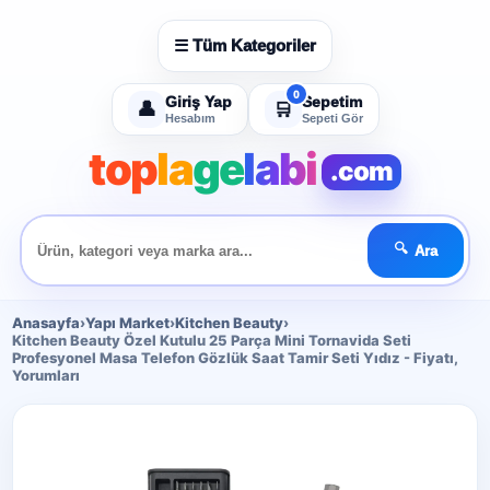
☰ Tüm Kategoriler
Giriş Yap
Sepetim
👤
🛒
Hesabım
Sepeti Gör
top
la
ge
labi
.com
🔍
Ara
Anasayfa
›
Yapı Market
›
Kitchen Beauty
›
Kitchen Beauty Özel Kutulu 25 Parça Mini Tornavida Seti
Profesyonel Masa Telefon Gözlük Saat Tamir Seti Yıdız - Fiyatı,
Yorumları