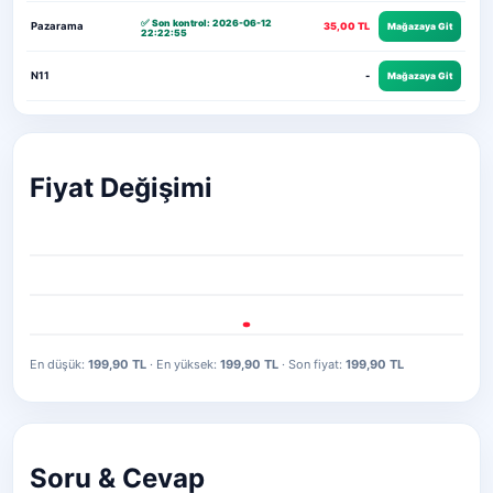
✅ Son kontrol: 2026-06-12
Pazarama
35,00 TL
Mağazaya Git
22:22:55
N11
-
Mağazaya Git
Fiyat Değişimi
En düşük:
199,90 TL
· En yüksek:
199,90 TL
· Son fiyat:
199,90 TL
Soru & Cevap