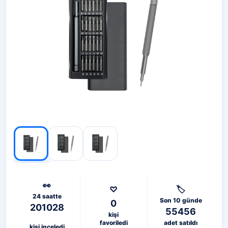
👀
♡
🏷️
24 saatte
Son 10 günde
0
201028
55456
kişi
favoriledi
adet satıldı
kişi inceledi