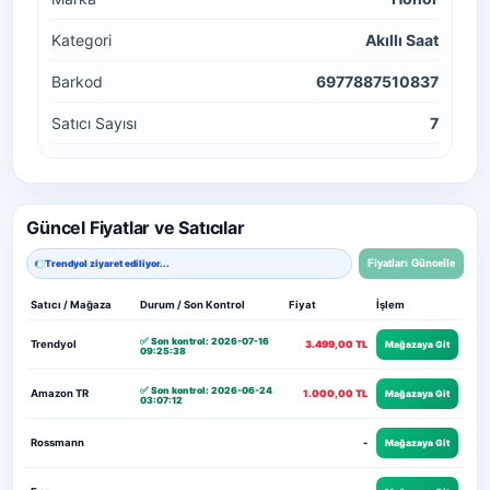
Kategori
Akıllı Saat
Barkod
6977887510837
Satıcı Sayısı
7
Güncel Fiyatlar ve Satıcılar
Trendyol ziyaret ediliyor...
Fiyatları Güncelle
Satıcı / Mağaza
Durum / Son Kontrol
Fiyat
İşlem
✅ Son kontrol: 2026-07-16
Trendyol
3.499,00 TL
Mağazaya Git
09:25:38
✅ Son kontrol: 2026-06-24
Amazon TR
1.000,00 TL
Mağazaya Git
03:07:12
Rossmann
-
Mağazaya Git