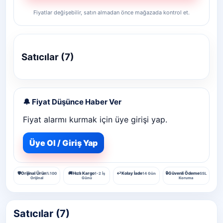
Fiyatlar değişebilir, satın almadan önce mağazada kontrol et.
Satıcılar (7)
🔔 Fiyat Düşünce Haber Ver
Fiyat alarmı kurmak için üye girişi yap.
Üye Ol / Giriş Yap
🛡️
Orijinal Ürün
🚚
Hızlı Kargo
↩️
Kolay İade
🔒
Güvenli Ödeme
%100
1-2 İş
14 Gün
SSL
Orijinal
Günü
Koruma
Satıcılar (7)