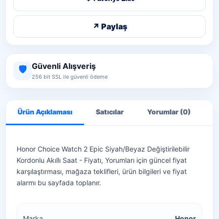
↗ Paylaş
Güvenli Alışveriş
🛡️
256 bit SSL ile güvenli ödeme
Ürün Açıklaması
Satıcılar
Yorumlar (0)
S
Honor Choice Watch 2 Epic Siyah/Beyaz Değiştirilebilir
Kordonlu Akıllı Saat - Fiyatı, Yorumları için güncel fiyat
karşılaştırması, mağaza teklifleri, ürün bilgileri ve fiyat
alarmı bu sayfada toplanır.
Marka
Honor