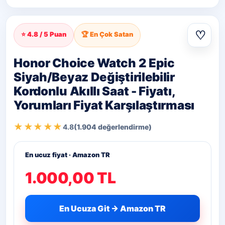
♡
⭐ 4.8 / 5 Puan
🏆 En Çok Satan
Honor Choice Watch 2 Epic
Siyah/Beyaz Değiştirilebilir
Kordonlu Akıllı Saat - Fiyatı,
Yorumları Fiyat Karşılaştırması
★★★★★
4.8
(1.904 değerlendirme)
En ucuz fiyat · Amazon TR
1.000,00 TL
En Ucuza Git → Amazon TR