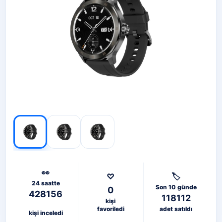
👀
♡
🏷️
24 saatte
Son 10 günde
0
428156
118112
kişi
favoriledi
adet satıldı
kişi inceledi