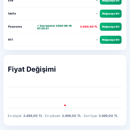
Eve
-
Mağazaya Git
İdefix
-
Mağazaya Git
✅ Son kontrol: 2026-06-19
Pazarama
3.000,00 TL
Mağazaya Git
07:20:27
N11
-
Mağazaya Git
Fiyat Değişimi
En düşük:
3.499,00 TL
· En yüksek:
3.499,00 TL
· Son fiyat:
3.499,00 TL